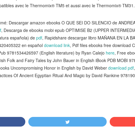
mpatibles avec le Thermomix® TM5 et aussi avec le Thermomix® TM31.
t aimé: Descargar amazon ebooks O QUE SEI DO SILENCIO de ANDR
f
, Descarga de ebooks mobi epub OPTIMISE B2 (UPPER INTERME
atura española) de
pdf
, Rapidshare descargar libro MAÑANA EN LA 
420405322 en español
download link
, Pdf files ebooks free download 
b 9781534426597 (English literature) by Ryan Calejo
here
, Free eb
edish Folk and Fairy Tales by John Bauer in English iBook PDB MOBI
ebooks Uncompromising Honor in English by David Weber
download pdf
actices Of Ancient Egyptian Ritual And Magic by David Rankine 97