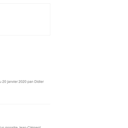
u 20 janvier 2020 pan Didier
 d'un monstre Jean-Clément