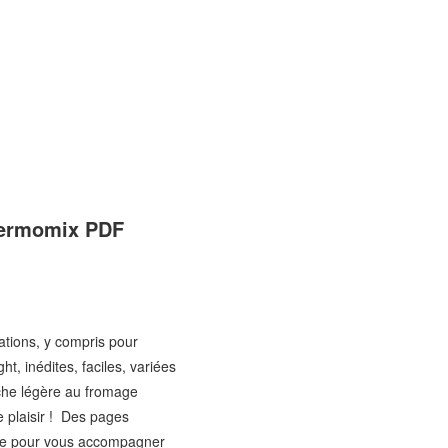
thermomix PDF
uations, y compris pour
t, inédites, faciles, variées
oche légère au fromage
e plaisir ! Des pages
ure pour vous accompagner