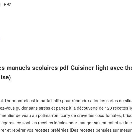
I, FB2
t
s manuels scolaires pdf Cuisiner light avec 
ise)
bot Thermomix® est le parfait allié pour répondre à toutes sortes de sit
ez-vous guider sans stress et partez à la décou­verte de 120 recettes ligh
mentier de veau au potimar­ron, curry de crevettes coco-tomates, bri
 légères, ce sont les recettes idéales pour manger sainement et se fair
irer et repérer vos recettes préférées !Des recettes pensées sur mes