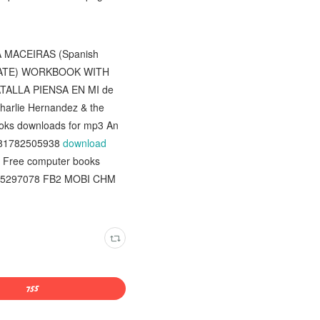
EA MACEIRAS (Spanish
DIATE) WORKBOOK WITH
BATALLA PIENSA EN MI de
Charlie Hernandez & the
ooks downloads for mp3 An
 9781782505938
download
, Free computer books
81905297078 FB2 MOBI CHM