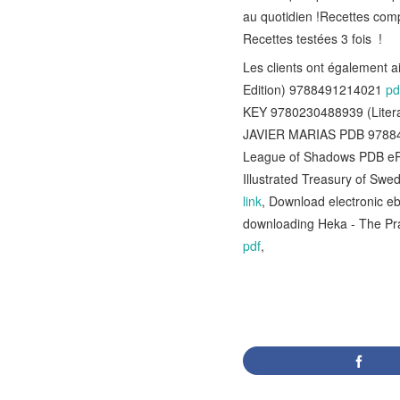
au quotidien !Recettes co
Recettes testées 3 fois !
Les clients ont égalemen
Edition) 9788491214021
pd
KEY 9780230488939 (Liter
JAVIER MARIAS PDB 9788
League of Shadows PDB ePu
Illustrated Treasury of Sw
link
, Download electronic 
downloading Heka - The Pr
pdf
,