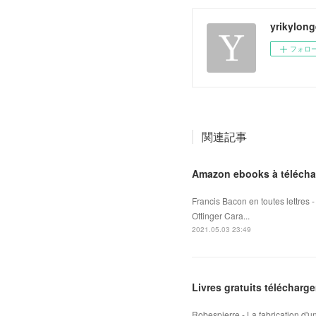
yrikylon
フォロ
関連記事
Amazon ebooks à télécha
Francis Bacon en toutes lettres
Ottinger Cara...
2021.05.03 23:49
Livres gratuits télécharg
Robespierre - La fabrication d'