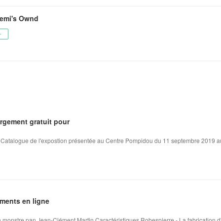
gemi's Ownd
ー
rgement gratuit pour
 - Catalogue de l'expostion présentée au Centre Pompidou du 11 septembre 2019 a
ements en ligne
un monstre pan Jean-Clément Martin Caractéristiques Robespierre - La fabrication